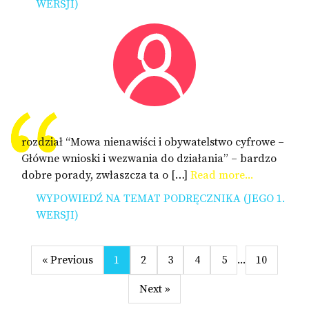
WERSJI)
rozdział “Mowa nienawiści i obywatelstwo cyfrowe –
Główne wnioski i wezwania do działania” – bardzo
dobre porady, zwłaszcza ta o […]
Read more...
WYPOWIEDŹ NA TEMAT PODRĘCZNIKA (JEGO 1.
WERSJI)
« Previous
1
2
3
4
5
...
10
Next »