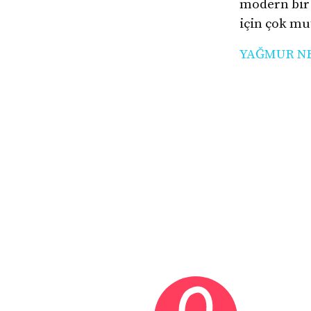
modern bir 
için çok m
YAĞMUR N