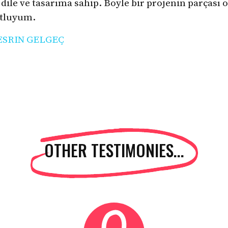
dile ve tasarıma sahip. Böyle bir projenin parçası
utluyum.
ESRIN GELGEÇ
OTHER TESTIMONIES...