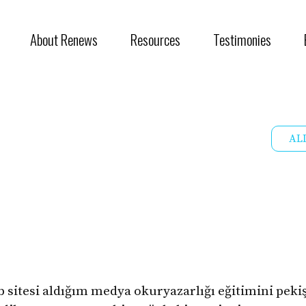
About Renews
Resources
Testimonies
AL
sitesi aldığım medya okuryazarlığı eğitimini peki