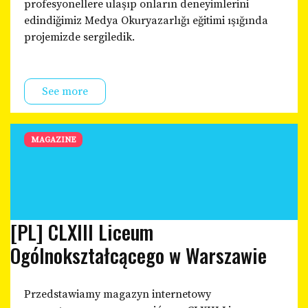
profesyonellere ulaşıp onların deneyimlerini
edindiğimiz Medya Okuryazarlığı eğitimi ışığında
projemizde sergiledik.
See more
MAGAZINE
[PL] CLXIII Liceum
Ogólnokształcącego w Warszawie
Przedstawiamy magazyn internetowy