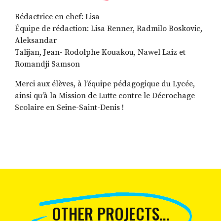
please refer to
DearFlip WordPress
Rédactrice en chef: Lisa
Flipbook Plugin Help
Équipe de rédaction: Lisa Renner, Radmilo Boskovic,
documentation.
Aleksandar
Talijan, Jean- Rodolphe Kouakou, Nawel Laiz et
Romandji Samson
Merci aux élèves, à l’équipe pédagogique du Lycée,
ainsi qu’à la Mission de Lutte contre le Décrochage
Scolaire en Seine-Saint-Denis !
OTHER PROJECTS...