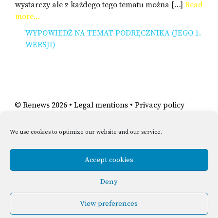
wystarczy ale z każdego tego tematu można […]
Read
more...
WYPOWIEDŹ NA TEMAT PODRĘCZNIKA (JEGO 1.
WERSJI)
©
Renews
2026 •
Legal mentions
•
Privacy policy
We use cookies to optimize our website and our service.
Accept cookies
Deny
The European Commission’s support for the production of this publication
View preferences
does not constitute an endorsement of the contents, which reflect the
views only of the authors, and the Commission cannot be held responsible